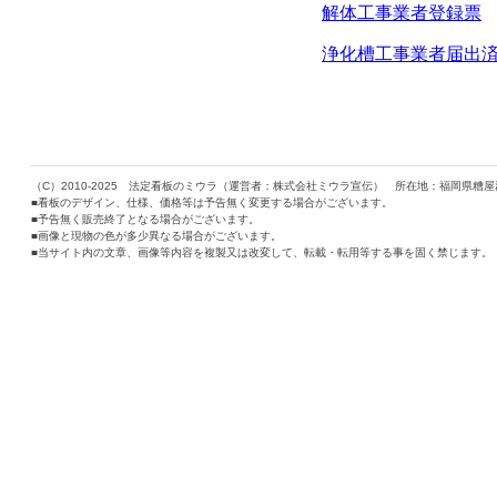
解体工事業者登録票
浄化槽工事業者届出
（C）2010-2025 法定看板のミウラ（運営者：株式会社ミウラ宣伝） 所在地：福岡県糟屋郡志免
■看板のデザイン、仕様、価格等は予告無く変更する場合がございます。
■予告無く販売終了となる場合がございます。
■画像と現物の色が多少異なる場合がございます。
■当サイト内の文章、画像等内容を複製又は改変して、転載・転用等する事を固く禁じます。